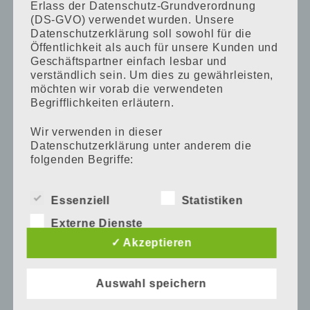
Erlass der Datenschutz-Grundverordnung
(DS-GVO) verwendet wurden. Unsere
Kleidung & Schuhe
Datenschutzerklärung soll sowohl für die
Öffentlichkeit als auch für unsere Kunden und
Kurse
Geschäftspartner einfach lesbar und
verständlich sein. Um dies zu gewährleisten,
möchten wir vorab die verwendeten
Möbel
Begrifflichkeiten erläutern.
Wir verwenden in dieser
Nahrung
Datenschutzerklärung unter anderem die
folgenden Begriffe:
Pflege & Gesundheit
Essenziell
Statistiken
Schwangerschaft
a) personenbezogene Daten
Externe Dienste
Personenbezogene Daten sind alle
Shops
✓ Akzeptieren
Informationen, die sich auf eine identifizierte
oder identifizierbare natürliche Person (im
Spielzeug
Folgenden „betroffene Person") beziehen. Als
Auswahl speichern
identifizierbar wird eine natürliche Person
angesehen, die direkt oder indirekt,