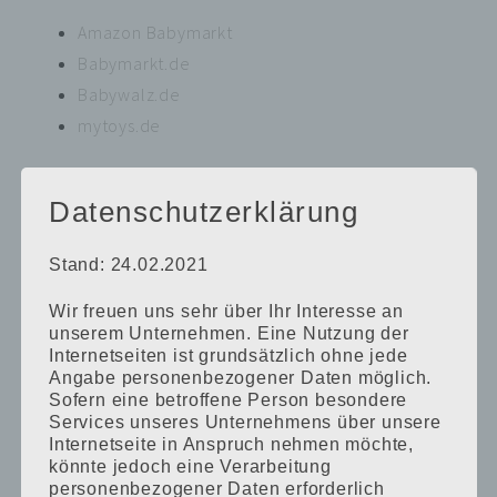
Amazon Babymarkt
Babymarkt.de
Babywalz.de
mytoys.de
POSTED BY:
MAMA-LUIS
·
IN:
GESCHENKIDEEN
,
SPIELZEUG
Datenschutzerklärung
Stand: 24.02.2021
Kinder-Spielzeug bei
Muttertagsgutscheine
Wir freuen uns sehr über Ihr Interesse an
Plus
You’ll Also Love
unserem Unternehmen. Eine Nutzung der
auf einen Blick
Adventskalender bei
Internetseiten ist grundsätzlich ohne jede
Angabe personenbezogener Daten möglich.
Jako-o
Sofern eine betroffene Person besondere
Services unseres Unternehmens über unsere
Internetseite in Anspruch nehmen möchte,
könnte jedoch eine Verarbeitung
personenbezogener Daten erforderlich