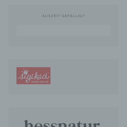
Einschränkung der Verarbeitung ist die
Markierung gespeicherter
AUSZEIT GEFÄLLIG?
personenbezogener Daten mit dem Ziel, ihre
künftige Verarbeitung einzuschränken.
e) Profiling
Profiling ist jede Art der automatisierten
Verarbeitung personenbezogener Daten, die
darin besteht, dass diese
personenbezogenen Daten verwendet
werden, um bestimmte persönliche Aspekte,
die sich auf eine natürliche Person beziehen,
zu bewerten, insbesondere, um Aspekte
bezüglich Arbeitsleistung, wirtschaftlicher
Lage, Gesundheit, persönlicher Vorlieben,
Interessen, Zuverlässigkeit, Verhalten,
Aufenthaltsort oder Ortswechsel dieser
natürlichen Person zu analysieren oder