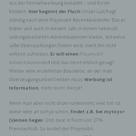
aus der Fernsehwerbung bekannt – und Euren
Kindern.
Hier beginnt der Fluch:
Unser Luis fragt
ständig nach dem Playmobil Adventskalender. Das er
bisher und auch in diesem Jahr in einem liebevoll
selbstgebastelten Adventskalender kleine, teilweise
süße Überraschungen finden wird, stellt ihn nicht
wirklich zufrieden.
Er will einen
Playmobil
Adventskalender
!
Und das nervt ehrlich gesagt.
Wieder eine erziehende Baustelle, an der man
Überzeugungsarbeit leisten muss:
Werbung ist
Information
, mehr nicht. Herrje!
Wenn man aber nicht drum rumkommt, weil toll ist
diese Idee an sich ja schon,
findet z.B. bei mytoys<
(s)einen Segen
: Und zwar in Form von 17%
Preisnachlaß. So kostet der Playmobil-