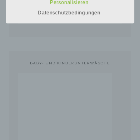
Unterwegs
Personalisieren
insbesondere mittels Zuordnung zu einer
Kennung wie einem Namen, zu einer
Datenschutzbedingungen
Urlaub & Reisen
Kennnummer, zu Standortdaten, zu einer
Online-Kennung oder zu einem oder
mehreren besonderen Merkmalen, die
Ausdruck der physischen, physiologischen,
genetischen, psychischen, wirtschaftlichen,
kulturellen oder sozialen Identität dieser
natürlichen Person sind, identifiziert werden
kann.
BABY- UND KINDERUNTERWÄSCHE
b) betroffene Person
Betroffene Person ist jede identifizierte oder
identifizierbare natürliche Person, deren
personenbezogene Daten von dem für die
Verarbeitung Verantwortlichen verarbeitet
werden.