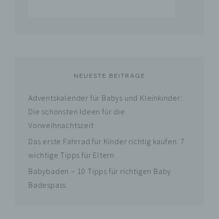
c) Verarbeitung
Verarbeitung ist jeder mit oder ohne Hilfe
automatisierter Verfahren ausgeführte
Vorgang oder jede solche Vorgangsreihe im
NEUESTE BEITRÄGE
Zusammenhang mit personenbezogenen
Daten wie das Erheben, das Erfassen, die
Adventskalender für Babys und Kleinkinder:
Organisation, das Ordnen, die Speicherung,
die Anpassung oder Veränderung, das
Die schönsten Ideen für die
Auslesen, das Abfragen, die Verwendung, die
Vorweihnachtszeit
Offenlegung durch Übermittlung, Verbreitung
oder eine andere Form der Bereitstellung,
Das erste Fahrrad für Kinder richtig kaufen: 7
den Abgleich oder die Verknüpfung, die
wichtige Tipps für Eltern
Einschränkung, das Löschen oder die
Vernichtung.
Babybaden – 10 Tipps für richtigen Baby
Badespass
d) Einschränkung der Verarbeitung