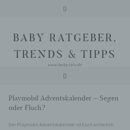
Skip
Skip
Skip
to
to
to
BABY RATGEBER,
primary
main
primary
navigation
content
sidebar
TRENDS & TIPPS
www.baby-luis.de
Playmobil Adventskalender – Segen
oder Fluch?
Der Playmobil Adventskalender ist Euch sicherlich