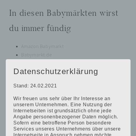
In diesen Babymärkten wirst
du immer fündig
Amazon Babymarkt
Babymarkt.de
Babywalz.de
Datenschutzerklärung
mytoys.de
Stand: 24.02.2021
POSTED BY:
MAMA-LUIS
·
IN:
SPIELZEUG
Wir freuen uns sehr über Ihr Interesse an
unserem Unternehmen. Eine Nutzung der
Internetseiten ist grundsätzlich ohne jede
Lieblings-Spielzeug von
Playmobil
Angabe personenbezogener Daten möglich.
Luis „Little People“
Sofern eine betroffene Person besondere
Adventskalender – Segen
You’ll Also Love
Services unseres Unternehmens über unsere
oder Fluch?
Weihnachts-
Internetseite in Anspruch nehmen möchte,