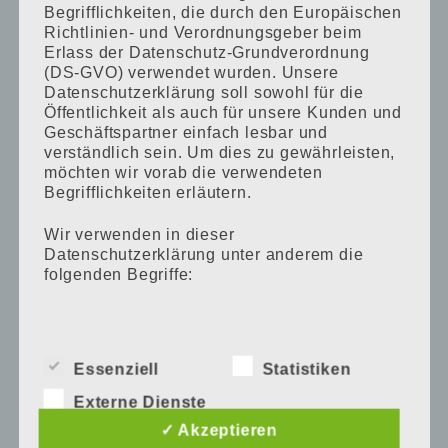
Geschenkideen
Begrifflichkeiten, die durch den Europäischen
Richtlinien- und Verordnungsgeber beim
Erlass der Datenschutz-Grundverordnung
Gutscheine & Rabatte
(DS-GVO) verwendet wurden. Unsere
Datenschutzerklärung soll sowohl für die
Kita & Kiga
Öffentlichkeit als auch für unsere Kunden und
Geschäftspartner einfach lesbar und
verständlich sein. Um dies zu gewährleisten,
Kleidung & Schuhe
möchten wir vorab die verwendeten
Begrifflichkeiten erläutern.
Kurse
Wir verwenden in dieser
Datenschutzerklärung unter anderem die
Möbel
folgenden Begriffe:
Nahrung
a) personenbezogene Daten
Pflege & Gesundheit
Essenziell
Statistiken
Personenbezogene Daten sind alle
Externe Dienste
Informationen, die sich auf eine identifizierte
Schwangerschaft
oder identifizierbare natürliche Person (im
✓ Akzeptieren