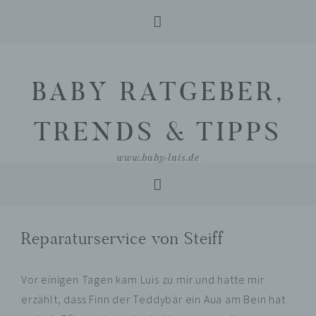
Skip
Skip
Skip
to
to
to
BABY RATGEBER,
primary
main
primary
navigation
content
sidebar
TRENDS & TIPPS
www.baby-luis.de
Reparaturservice von Steiff
Vor einigen Tagen kam Luis zu mir und hatte mir
erzählt, dass Finn der Teddybär ein Aua am Bein hat