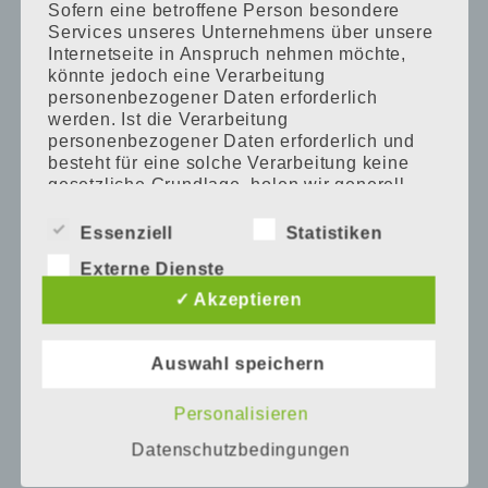
Baby-Onlineshop mit süssen
Sofern eine betroffene Person besondere
Services unseres Unternehmens über unsere
Geschenkideen
Internetseite in Anspruch nehmen möchte,
könnte jedoch eine Verarbeitung
personenbezogener Daten erforderlich
Baby- und Kindermode im
werden. Ist die Verarbeitung
Onlineshop kaufen
personenbezogener Daten erforderlich und
besteht für eine solche Verarbeitung keine
gesetzliche Grundlage, holen wir generell
eine Einwilligung der betroffenen Person ein.
Babymärkte / Babyausstatter… was
Essenziell
Statistiken
bekommt man wo?
Die Verarbeitung personenbezogener Daten,
Externe Dienste
beispielsweise des Namens, der Anschrift, E-
Mail-Adresse oder Telefonnummer einer
✓ Akzeptieren
Wir bekommen ein
betroffenen Person, erfolgt stets im Einklang
mit der Datenschutz-Grundverordnung und in
Baby……………….und jetzt?
Übereinstimmung mit den für uns geltenden
Auswahl speichern
landesspezifischen
Datenschutzbestimmungen. Mittels dieser
Personalisieren
Sinn Leffers fürs Baby und
Datenschutzerklärung möchte unser
Kleinkind
Unternehmen die Öffentlichkeit über Art,
Datenschutzbedingungen
Umfang und Zweck der von uns erhobenen,