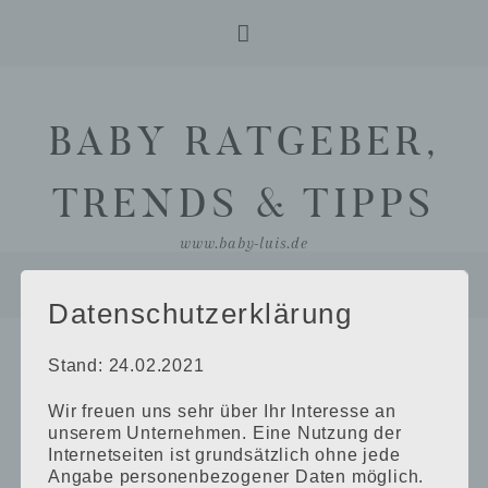
Skip
Skip
to
to
BABY RATGEBER,
primary
main
navigation
content
TRENDS & TIPPS
www.baby-luis.de
Datenschutzerklärung
Shops
Stand: 24.02.2021
Wir freuen uns sehr über Ihr Interesse an
Nekkerman Babywelt
unserem Unternehmen. Eine Nutzung der
Internetseiten ist grundsätzlich ohne jede
Angabe personenbezogener Daten möglich.